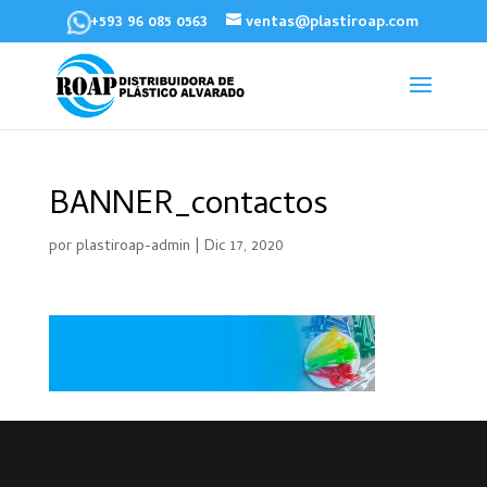
+593 96 085 0563
ventas@plastiroap.com
BANNER_contactos
por
plastiroap-admin
|
Dic 17, 2020