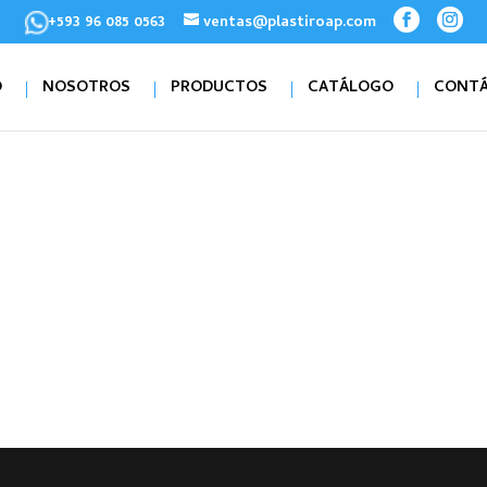
+593 96 085 0563
ventas@plastiroap.com
O
NOSOTROS
PRODUCTOS
CATÁLOGO
CONT