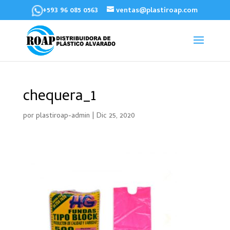
+593 96 085 0563
ventas@plastiroap.com
chequera_1
por
plastiroap-admin
|
Dic 25, 2020