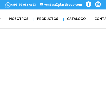
+593 96 085 0563
ventas@plastiroap.com
O
NOSOTROS
PRODUCTOS
CATÁLOGO
CONT